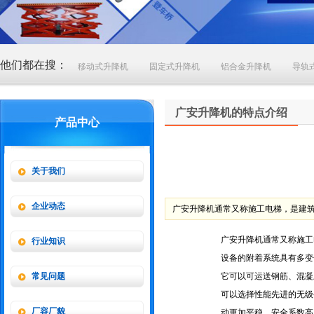
他们都在搜：
移动式升降机
固定式升降机
铝合金升降机
导轨
广安升降机的特点介绍
产品中心
关于我们
企业动态
广安升降机通常又称施工电梯，是建
广安升降机通常又称施工
行业知识
设备的附着系统具有多变
常见问题
它可以可运送钢筋、混凝
可以选择性能先进的无级
厂容厂貌
动更加平稳。安全系数高