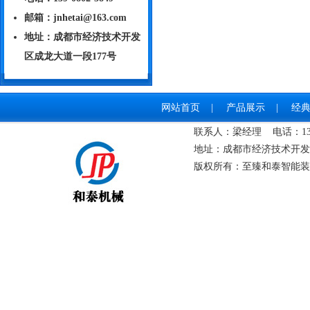
邮箱：jnhetai@163.com
地址：成都市经济技术开发
区成龙大道一段177号
网站首页
|
产品展示
|
经
联系人：梁经理 电话：‭139-0
地址：成都市经济技术开发区成龙
版权所有：至臻和泰智能装