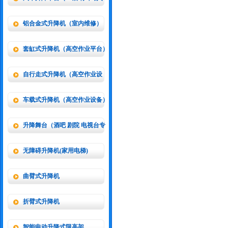
用）
铝合金式升降机（室内维修）
套缸式升降机（高空作业平台）
自行走式升降机（高空作业设
备）
车载式升降机（高空作业设备）
升降舞台（酒吧 剧院 电视台专
用）
无障碍升降机(家用电梯)
曲臂式升降机
折臂式升降机
智能电动升降式限高架